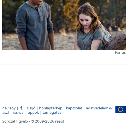
Forrás
névjegy
|
|
súgó
|
honlaptérkép
|
kapcsolat
|
adatvédelem &
ászf
|
rss-ical
|
appok
|
támogatás
Sorozat figyelő - © 2009-2026 resist