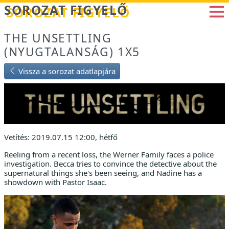
Betöltés...
SOROZAT FIGYELŐ
THE UNSETTLING
(NYUGTALANSÁG) 1X5
Vissza a sorozat adatlapjára
Vetítés: 2019.07.15 12:00, hétfő
Reeling from a recent loss, the Werner Family faces a police
investigation. Becca tries to convince the detective about the
supernatural things she's been seeing, and Nadine has a
showdown with Pastor Isaac.