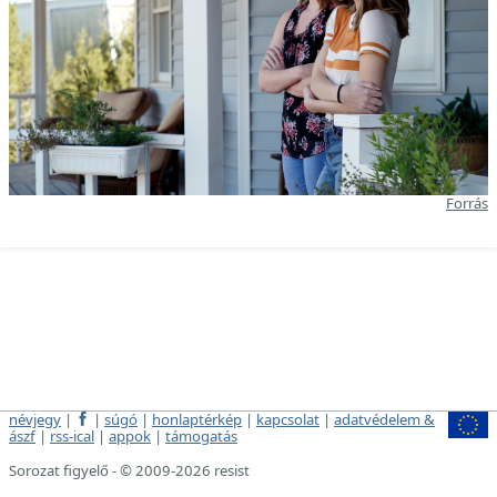
Forrás
névjegy
|
|
súgó
|
honlaptérkép
|
kapcsolat
|
adatvédelem &
ászf
|
rss-ical
|
appok
|
támogatás
Sorozat figyelő - © 2009-2026 resist