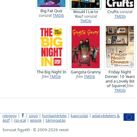
Big Fat Quiz
Would I Lie to
Crufts
sorozat
sorozat
TMDb
You?
sorozat
TMDb
TMDb
The Big Night In
Gangsta Granny
Friday Night
film
TMDb
film
TMDb
Dinner: 10 Years
and a Lovely Bit
of Squirrel
film
TMDb
névjegy
|
|
súgó
|
honlaptérkép
|
kapcsolat
|
adatvédelem &
ászf
|
rss-ical
|
appok
|
támogatás
Sorozat figyelő - © 2009-2026 resist