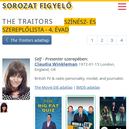
Betöltés...
SOROZAT FIGYELŐ
THE TRAITORS
SZÍNÉSZ- ÉS
SZEREPLŐLISTA - 4. ÉVAD
The Traitors
adatlap
1
2
3
4
Self - Presenter
szerepében:
Claudia Winkleman
1972-01-15 London,
England, UK
British TV & radio personality, model, and journalist.
The Movie DB adatlap
|
IMDb adatlap