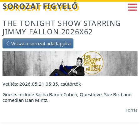
Betöltés...
SOROZAT FIGYELŐ
THE TONIGHT SHOW STARRING
JIMMY FALLON 2026X62
Vissza a sorozat adatlapjára
Vetítés: 2026.05.21 05:35, csütörtök
Guests include Sacha Baron Cohen, Questlove, Sue Bird and
comedian Dan Mintz.
Forrás