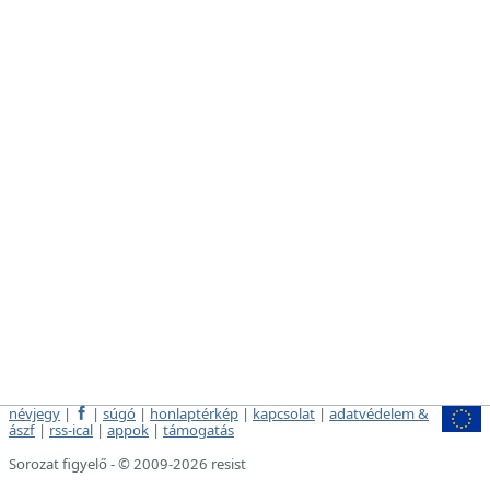
névjegy
|
|
súgó
|
honlaptérkép
|
kapcsolat
|
adatvédelem &
ászf
|
rss-ical
|
appok
|
támogatás
Sorozat figyelő - © 2009-2026 resist