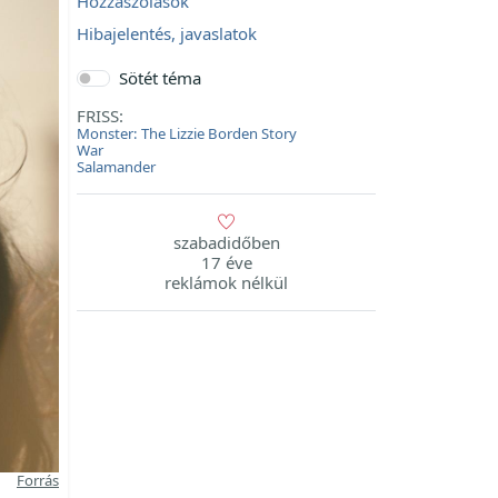
Hozzászólások
Hibajelentés, javaslatok
Sötét téma
FRISS:
Monster: The Lizzie Borden Story
War
Salamander
szabadidőben
17 éve
reklámok nélkül
Forrás