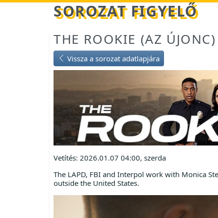
Betöltés...
SOROZAT FIGYELŐ
THE ROOKIE (AZ ÚJONC)
Vissza a sorozat adatlapjára
Vetítés: 2026.01.07 04:00, szerda
The LAPD, FBI and Interpol work with Monica Stev
outside the United States.