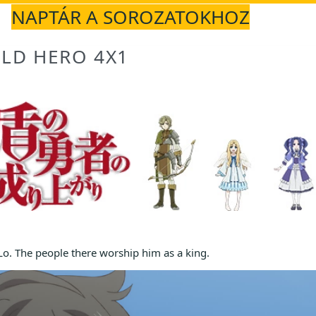
NAPTÁR A SOROZATOKHOZ
ELD HERO 4X1
 Lo. The people there worship him as a king.