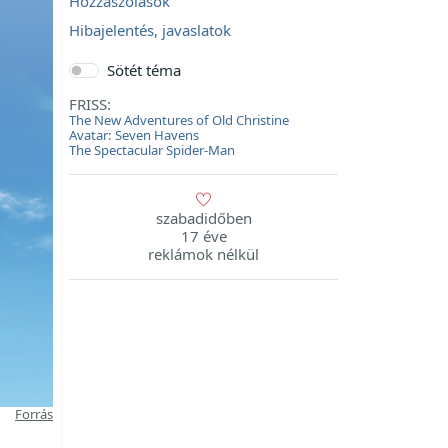
Hozzászólások
Hibajelentés, javaslatok
Sötét téma
FRISS:
The New Adventures of Old Christine
Avatar: Seven Havens
The Spectacular Spider-Man
szabadidőben
17 éve
reklámok nélkül
Forrás