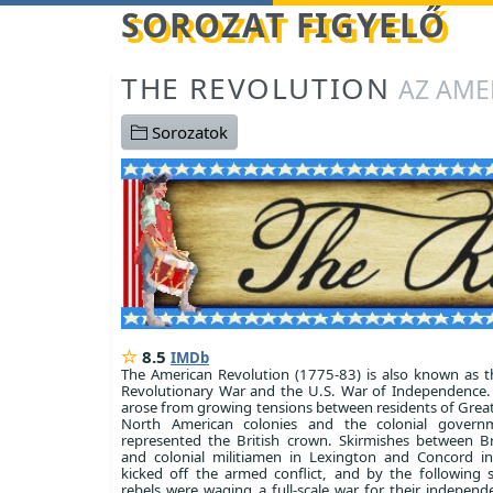
Betöltés...
SOROZAT FIGYELŐ
THE REVOLUTION
AZ AME
Sorozatok
8.5
IMDb
The American Revolution (1775-83) is also known as 
Revolutionary War and the U.S. War of Independence. 
arose from growing tensions between residents of Great 
North American colonies and the colonial govern
represented the British crown. Skirmishes between Br
and colonial militiamen in Lexington and Concord i
kicked off the armed conflict, and by the following
rebels were waging a full-scale war for their independ