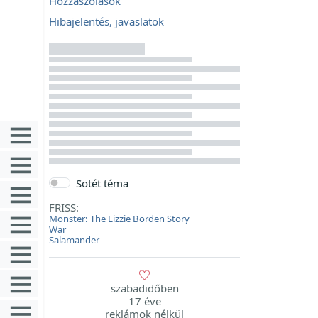
Hozzászólások
Hibajelentés, javaslatok
Sötét téma
FRISS:
Monster: The Lizzie Borden Story
War
Salamander
szabadidőben
17 éve
reklámok nélkül