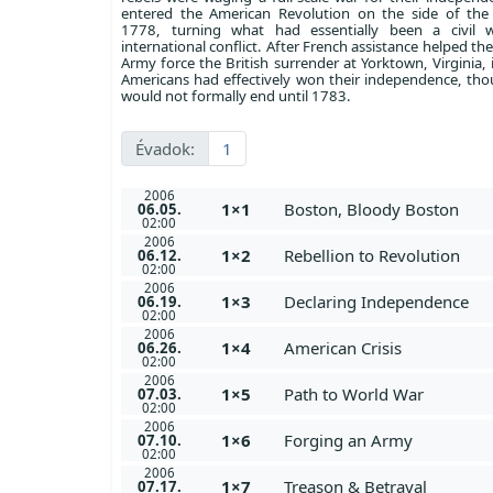
entered the American Revolution on the side of the 
1778, turning what had essentially been a civil 
international conflict. After French assistance helped th
Army force the British surrender at Yorktown, Virginia,
Americans had effectively won their independence, tho
would not formally end until 1783.
Évadok:
1
2006
1×1
Boston, Bloody Boston
06.05.
02:00
2006
1×2
Rebellion to Revolution
06.12.
02:00
2006
1×3
Declaring Independence
06.19.
02:00
2006
1×4
American Crisis
06.26.
02:00
2006
1×5
Path to World War
07.03.
02:00
2006
1×6
Forging an Army
07.10.
02:00
2006
1×7
Treason & Betrayal
07.17.