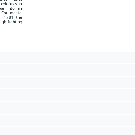
colonists in
war into an
e Continental
 in 1781, the
ugh fighting