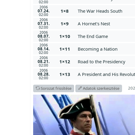
02:00
2006
1×8
The War Heads South
07.24.
02:00
2006
1×9
A Hornet's Nest
07.31.
02:00
2006
1×10
The End Game
08.07.
02:00
2006
1×11
Becoming a Nation
08.14.
02:00
2006
1×12
Road to the Presidency
08.21.
02:00
2006
1×13
A President and His Revolu
08.28.
02:00
202
Sorozat frissítése
Adatok szerkesztése