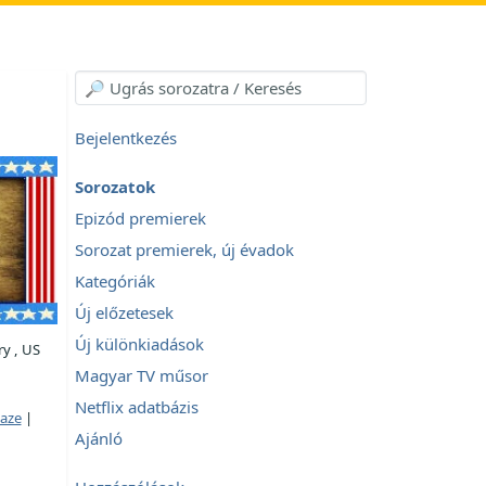
Bejelentkezés
Sorozatok
Epizód premierek
Sorozat premierek, új évadok
Kategóriák
Új előzetesek
Új különkiadások
y , US
Magyar TV műsor
Netflix adatbázis
aze
|
Ajánló