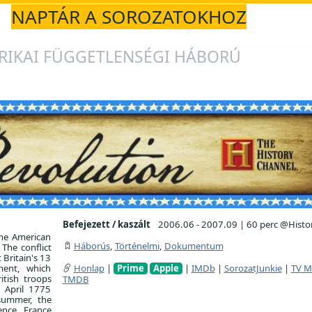
NAPTÁR A SOROZATOKHOZ
RIKAI FÜGGETLENSÉGI HÁBORÚ
Befejezett / kaszált
2006.06 - 2007.09
|
60 perc @Histor
the American
Háborús
,
Történelmi
,
Dokumentum
The conflict
Britain's 13
ment, which
Honlap
|
Prime
Apple
|
IMDb
|
SorozatJunkie
|
TV M
itish troops
TMDB
n April 1775
 summer, the
ence. France