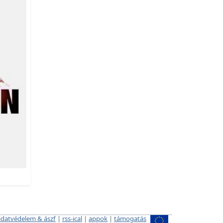
adatvédelem & ászf
|
rss-ical
|
appok
|
támogatás