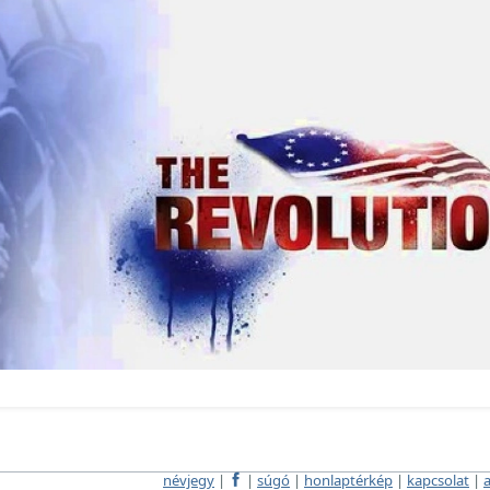
névjegy
|
|
súgó
|
honlaptérkép
|
kapcsolat
|