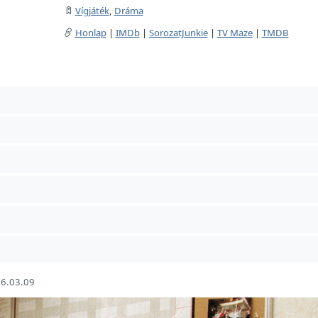
Vígjáték
,
Dráma
Honlap
|
IMDb
|
SorozatJunkie
|
TV Maze
|
TMDB
6.03.09