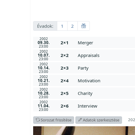
Évadok:
1
2
2002
2×1
Merger
09.30.
23:00
2002
2×2
Appraisals
10.07.
23:00
2002
2×3
Party
10.14.
23:00
2002
2×4
Motivation
10.21.
23:00
2002
2×5
Charity
10.28.
23:00
2002
2×6
Interview
11.04.
23:00
202
Sorozat frissítése
Adatok szerkesztése