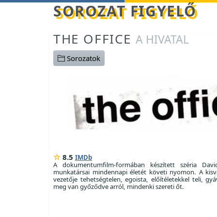
Betöltés...
SOROZAT FIGYELŐ
THE OFFICE
A HIVATAL
Sorozatok
8.5
IMDb
A dokumentumfilm-formában készített széria Dav
munkatársai mindennapi életét követi nyomon. A kisvá
vezetője tehetségtelen, egoista, előítéletekkel teli, gyá
meg van győződve arról, mindenki szereti őt.