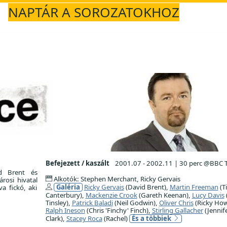
NAPTÁR A SOROZATOKHOZ
Befejezett / kaszált
2001.07 - 2002.11
|
30 perc @BBC 
id Brent és
Alkotók: Stephen Merchant, Ricky Gervais
rosi hivatal
Galéria
Ricky Gervais
(David Brent),
Martin Freeman
(T
va fickó, aki
Canterbury),
Mackenzie Crook
(Gareth Keenan),
Lucy Davis
Tinsley),
Patrick Baladi
(Neil Godwin),
Oliver Chris
(Ricky How
Ralph Ineson
(Chris 'Finchy' Finch),
Stirling Gallacher
(Jennife
Clark),
Stacey Roca
(Rachel)
És a többiek