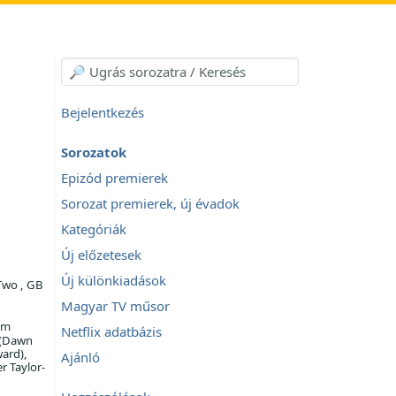
Bejelentkezés
Sorozatok
Epizód premierek
Sorozat premierek, új évadok
Kategóriák
Új előzetesek
Új különkiadások
Two , GB
Magyar TV műsor
im
Netflix adatbázis
(Dawn
ard),
Ajánló
r Taylor-