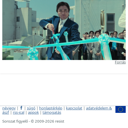
Forrás
névjegy
|
|
súgó
|
honlaptérkép
|
kapcsolat
|
adatvédelem &
ászf
|
rss-ical
|
appok
|
támogatás
Sorozat figyelő - © 2009-2026 resist