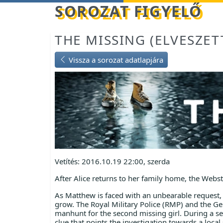
Betöltés...
SOROZAT FIGYELŐ
THE MISSING (ELVESZET
Vissza a sorozat adatlapjára
Vetítés: 2016.10.19 22:00, szerda
After Alice returns to her family home, the Webst
As Matthew is faced with an unbearable request
grow. The Royal Military Police (RMP) and the Ge
manhunt for the second missing girl. During a se
clue that points the investigation towards a local