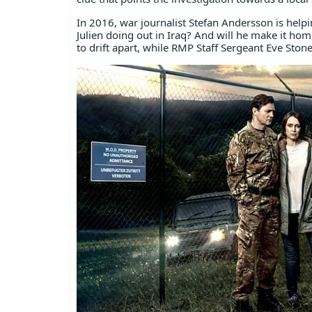
In 2016, war journalist Stefan Andersson is help
Julien doing out in Iraq? And will he make it 
to drift apart, while RMP Staff Sergeant Eve Stone