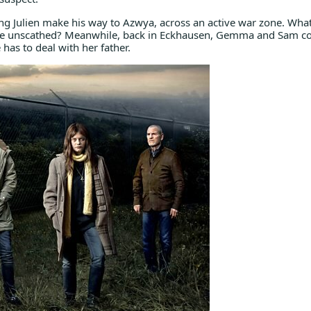
ing Julien make his way to Azwya, across an active war zone. What
home unscathed? Meanwhile, back in Eckhausen, Gemma and Sam c
 has to deal with her father.