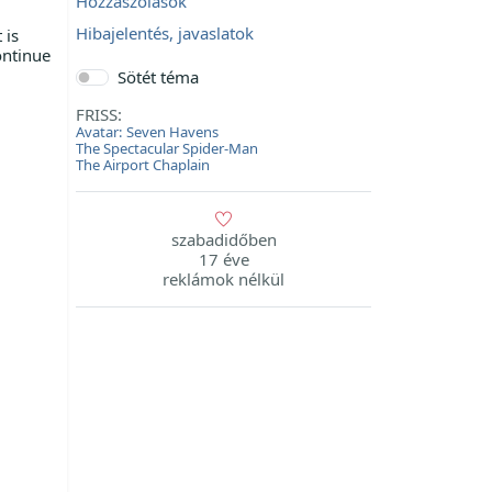
Hozzászólások
Hibajelentés, javaslatok
 is
ontinue
Sötét téma
FRISS:
Avatar: Seven Havens
The Spectacular Spider-Man
The Airport Chaplain
szabadidőben
17 éve
reklámok nélkül