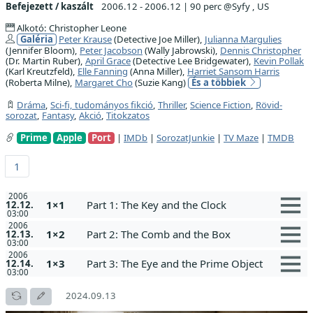
Befejezett / kaszált
2006.12 - 2006.12
|
90 perc @Syfy , US
Alkotó: Christopher Leone
Galéria
Peter Krause
(Detective Joe Miller),
Julianna Margulies
(Jennifer Bloom),
Peter Jacobson
(Wally Jabrowski),
Dennis Christopher
(Dr. Martin Ruber),
April Grace
(Detective Lee Bridgewater),
Kevin Pollak
(Karl Kreutzfeld),
Elle Fanning
(Anna Miller),
Harriet Sansom Harris
(Roberta Milne),
Margaret Cho
(Suzie Kang)
És a többiek
Dráma
,
Sci-fi, tudományos fikció
,
Thriller
,
Science Fiction
,
Rövid-
sorozat
,
Fantasy
,
Akció
,
Titokzatos
Prime
Apple
Port
|
IMDb
|
SorozatJunkie
|
TV Maze
|
TMDB
1
2006
1×1
Part 1: The Key and the Clock
12.12.
03:00
2006
1×2
Part 2: The Comb and the Box
12.13.
03:00
2006
1×3
Part 3: The Eye and the Prime Object
12.14.
03:00
2024.09.13