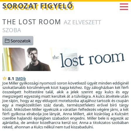
Betöltés...
SOROZAT FIGYELŐ
THE LOST ROOM
AZ ELVESZETT
SZOBA
Sorozatok
8.1
IMDb
Joe Miller gyilkossági nyomozó soron következő ügyét minden eddiginél
szokatlanabb körülmények közt kapja kézhez. Egy zálogházban két férfi
összeégett holttestére talál, akik a jelek szerint egy kulcs és egy
megszegett egyezség miatt kerültek át a túlvilágra. A kulcs átvétele után
Joe rájön, hogy az egy eldugott motelszoba ajtajához tartozik és csupán
egy a megközelítően száz darab, természetfeletti erővel bíró tárgy
közül. Miközben Miller igyekszik a váratlan felfedezés végére járni, a két
férfi gyilkosa elrabolja Joe lányát, Anna Millert, akit kizárólag a Kulcsért
cserébe hajlandó épségben szabadon engedni. Miller bele is egyezik az
ajánlatba, de amikor közelharcra kerül sor, Anna a titokzatos szobában
reked, ahonnan a Kulcs nélkül nem tud kiszabadulni.