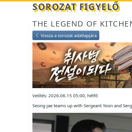
Betöltés...
SOROZAT FIGYELŐ
THE LEGEND OF KITCHE
Vissza a sorozat adatlapjára
Vetítés: 2026.06.15 05:00, hétfő
Seong-jae teams up with Sergeant Yoon and Serg