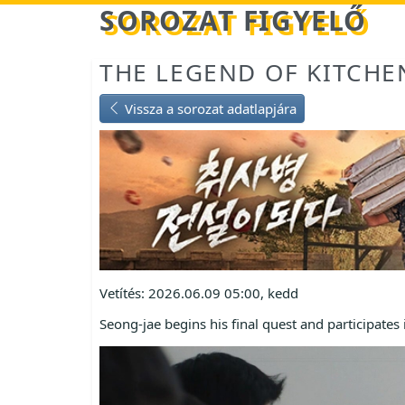
Betöltés...
SOROZAT FIGYELŐ
THE LEGEND OF KITCHE
Vissza a sorozat adatlapjára
Vetítés: 2026.06.09 05:00, kedd
Seong-jae begins his final quest and participates