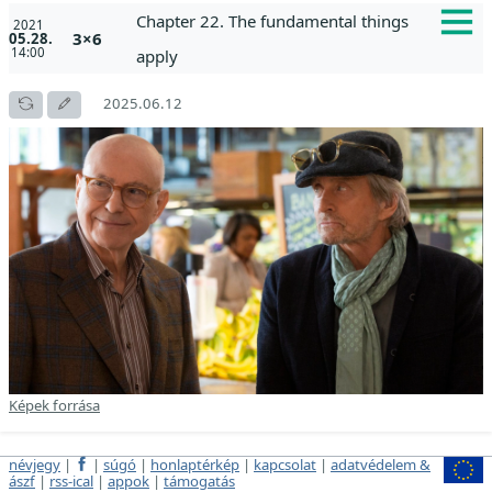
Chapter 22. The fundamental things
2021
3×6
05.28.
14:00
apply
2025.06.12
Képek forrása
névjegy
|
|
súgó
|
honlaptérkép
|
kapcsolat
|
adatvédelem &
ászf
|
rss-ical
|
appok
|
támogatás