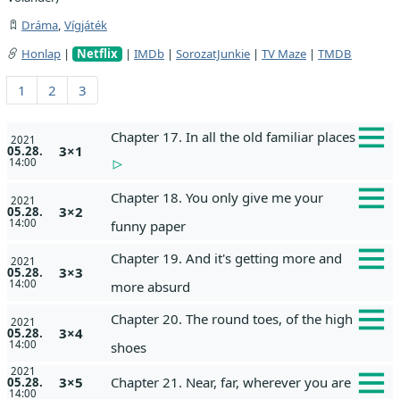
Dráma
,
Vígjáték
Honlap
|
Netflix
|
IMDb
|
SorozatJunkie
|
TV Maze
|
TMDB
1
2
3
Chapter 17. In all the old familiar places
2021
3×1
05.28.
14:00
Chapter 18. You only give me your
2021
3×2
05.28.
14:00
funny paper
Chapter 19. And it's getting more and
2021
3×3
05.28.
14:00
more absurd
Chapter 20. The round toes, of the high
2021
3×4
05.28.
14:00
shoes
2021
3×5
Chapter 21. Near, far, wherever you are
05.28.
14:00