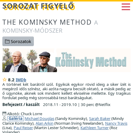
Betöltés...
SOROZAT FIGYELŐ
THE KOMINSKY METHOD
A
KOMINSKY-MÓDSZER
Sorozatok
8.2
IMDb
A történet két barátról szól. Egyikük egykor rövid ideig a siker ízét is
megérző idős színész, aki azóta nagyra becsült oktató, a másik pedig az
ő ügynöke, akinek sok mindent kellett elviselnie mellette. Egy tragikus
fordulat pedig még szorosabbá teszi barátságukat.
Befejezett / kaszált
2018.11 - 2019.10
|
30 perc @Netflix
Alkotó: Chuck Lorre
Galéria
Michael Douglas
(Sandy Kominsky),
Sarah Baker
(Mindy
Clarice Kominsky),
Alan Arkin
(Norman Irving Newlander),
Nancy Travis
(Lisa),
Paul Reiser
(Martin Lester Schneider),
Kathleen Turner
(Roz
Volander)