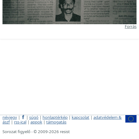
Forrás
névjegy
|
|
súgó
|
honlaptérkép
|
kapcsolat
|
adatvédelem &
ászf
|
rss-ical
|
appok
|
támogatás
Sorozat figyelő - © 2009-2026 resist