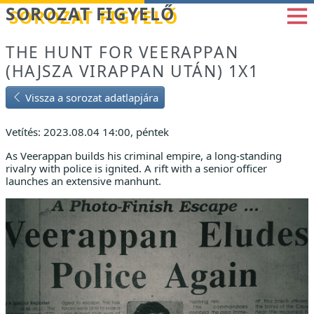
Betöltés...
SOROZAT FIGYELŐ
THE HUNT FOR VEERAPPAN
(HAJSZA VIRAPPAN UTÁN) 1X1
Vissza a sorozat adatlapjára
Vetítés: 2023.08.04 14:00, péntek
As Veerappan builds his criminal empire, a long-standing
rivalry with police is ignited. A rift with a senior officer
launches an extensive manhunt.