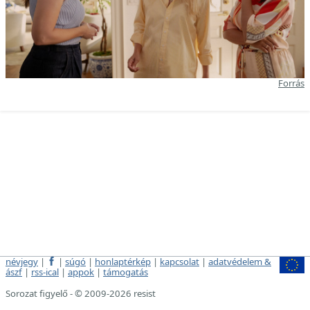
Forrás
névjegy
|
|
súgó
|
honlaptérkép
|
kapcsolat
|
adatvédelem &
ászf
|
rss-ical
|
appok
|
támogatás
Sorozat figyelő - © 2009-2026 resist