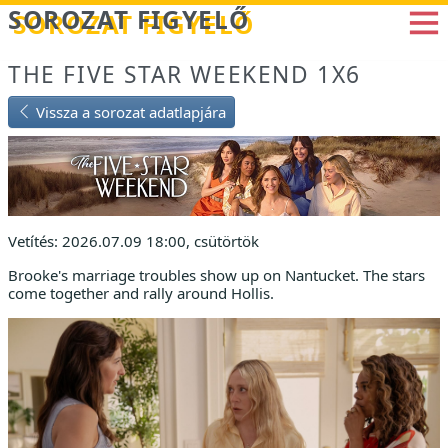
Betöltés...
SOROZAT FIGYELŐ
THE FIVE STAR WEEKEND 1X6
Vissza a sorozat adatlapjára
Vetítés: 2026.07.09 18:00, csütörtök
Brooke's marriage troubles show up on Nantucket. The stars
come together and rally around Hollis.