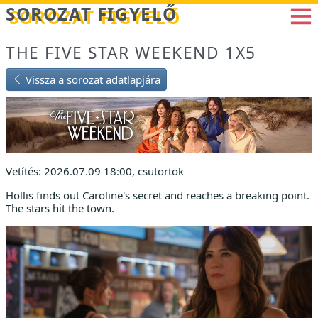
Betöltés...
SOROZAT FIGYELŐ
THE FIVE STAR WEEKEND 1X5
Vissza a sorozat adatlapjára
Vetítés: 2026.07.09 18:00, csütörtök
Hollis finds out Caroline's secret and reaches a breaking point.
The stars hit the town.