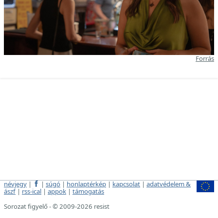
Forrás
névjegy
|
|
súgó
|
honlaptérkép
|
kapcsolat
|
adatvédelem &
ászf
|
rss-ical
|
appok
|
támogatás
Sorozat figyelő - © 2009-2026 resist