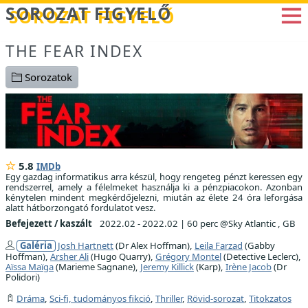
Betöltés...
SOROZAT FIGYELŐ
THE FEAR INDEX
Sorozatok
5.8
IMDb
Egy gazdag informatikus arra készül, hogy rengeteg pénzt keressen egy
rendszerrel, amely a félelmeket használja ki a pénzpiacokon. Azonban
kénytelen mindent megkérdőjelezni, miután az élete 24 óra leforgása
alatt hátborzongató fordulatot vesz.
Befejezett / kaszált
2022.02 - 2022.02
|
60 perc @Sky Atlantic , GB
Galéria
Josh Hartnett
(Dr Alex Hoffman),
Leila Farzad
(Gabby
Hoffman),
Arsher Ali
(Hugo Quarry),
Grégory Montel
(Detective Leclerc),
Aïssa Maïga
(Marieme Sagnane),
Jeremy Killick
(Karp),
Irène Jacob
(Dr
Polidori)
Dráma
,
Sci-fi, tudományos fikció
,
Thriller
,
Rövid-sorozat
,
Titokzatos