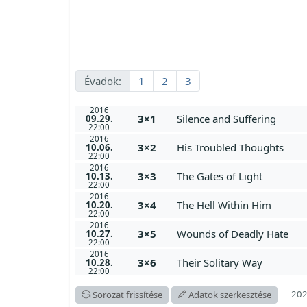
Évadok:
1
2
3
2016
3×1
Silence and Suffering
09.29.
22:00
2016
3×2
His Troubled Thoughts
10.06.
22:00
2016
3×3
The Gates of Light
10.13.
22:00
2016
3×4
The Hell Within Him
10.20.
22:00
2016
3×5
Wounds of Deadly Hate
10.27.
22:00
2016
3×6
Their Solitary Way
10.28.
22:00
202
Sorozat frissítése
Adatok szerkesztése