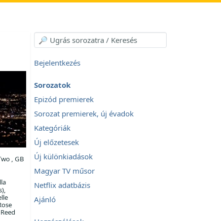
Bejelentkezés
Sorozatok
Epizód premierek
Sorozat premierek, új évadok
Kategóriák
Új előzetesek
Új különkiadások
Two , GB
Magyar TV műsor
la
Netflix adatbázis
),
lle
Ajánló
Rose
 Reed