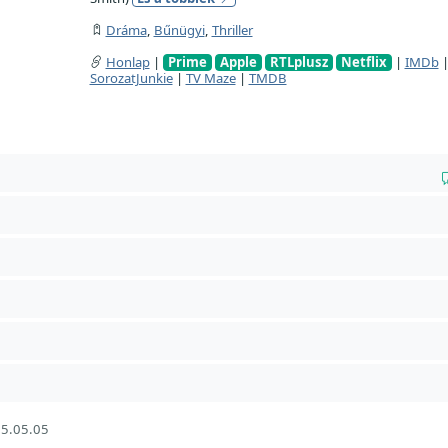
Dráma
,
Bűnügyi
,
Thriller
Honlap
|
Prime
Apple
RTLplusz
Netflix
|
IMDb
SorozatJunkie
|
TV Maze
|
TMDB
5.05.05