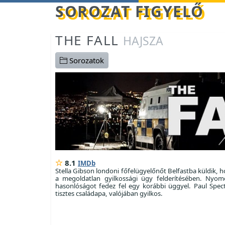
Betöltés...
SOROZAT FIGYELŐ
THE FALL
HAJSZA
Sorozatok
8.1
IMDb
Stella Gibson londoni főfelügyelőnőt Belfastba küldik, 
a megoldatlan gyilkossági ügy felderítésében. Nyom
hasonlóságot fedez fel egy korábbi üggyel. Paul Spect
tisztes családapa, valójában gyilkos.