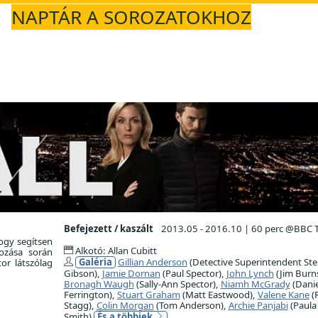
NAPTÁR A SOROZATOKHOZ
Befejezett / kaszált
2013.05 - 2016.10
|
60 perc @BBC 
hogy segítsen
Alkotó: Allan Cubitt
ozása során
Galéria
Gillian Anderson
(Detective Superintendent Stel
or látszólag
Gibson),
Jamie Dornan
(Paul Spector),
John Lynch
(Jim Burns
Bronagh Waugh
(Sally-Ann Spector),
Niamh McGrady
(Danie
Ferrington),
Stuart Graham
(Matt Eastwood),
Valene Kane
(
Stagg),
Colin Morgan
(Tom Anderson),
Archie Panjabi
(Paula
Smith)
És a többiek