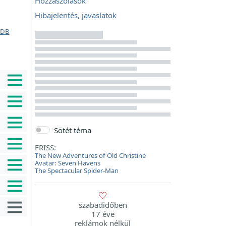
Hozzászólások
Hibajelentés, javaslatok
DB
Sötét téma
FRISS:
The New Adventures of Old Christine
Avatar: Seven Havens
The Spectacular Spider-Man
szabadidőben
17 éve
reklámok nélkül