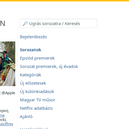
IN
Bejelentkezés
Sorozatok
Epizód premierek
Sorozat premierek, új évadok
Kategóriák
Új előzetesek
Új különkiadások
c @Apple
Magyar TV műsor
Netflix adatbázis
rpin),
ne
Ajánló
ck),
eoffrey