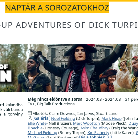
NAPTÁR A SOROZATOKHOZ
UP ADVENTURES OF DICK TURP
Még nincs eldöntve a sorsa
2024.03 - 2024.03
|
31 per
TV+, Big Talk Productions
urd kalandba
kívüli banda
Alkotók: Claire Downes, Ian Jarvis, Stuart Lane
on a törvény
Galéria
Noel Fielding
(Dick Turpin),
Mark Heap
(John Tu
.
Ellie White
(Nell Brazier),
Marc Wootton
(Moose Pleck),
Duay
Boachie
(Honesty Courage),
Asim Chaudhry
(Craig the Warlo
Michael Fielding
(Benny Turpin),
Kiri Flaherty
(Little Karen),
G
McGivern
(Lord Rookwood)
És a többiek