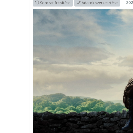
202
Sorozat frissítése
Adatok szerkesztése