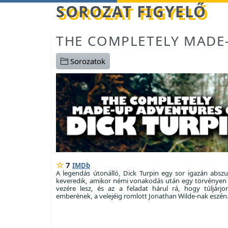
Betöltés...
SOROZAT FIGYELŐ
THE COMPLETELY MADE-
Sorozatok
7
IMDb
A legendás útonálló, Dick Turpin egy sor igazán absz
keveredik, amikor némi vonakodás után egy törvényen 
vezére lesz, és az a feladat hárul rá, hogy túljárj
emberének, a velejéig romlott Jonathan Wilde-nak eszén