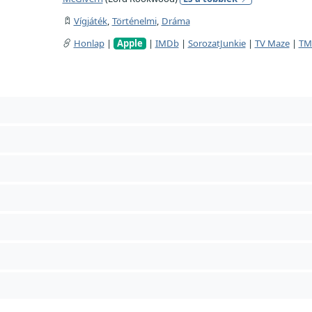
Vígjáték
,
Történelmi
,
Dráma
Honlap
|
Apple
|
IMDb
|
SorozatJunkie
|
TV Maze
|
TM