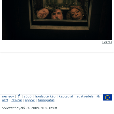
Forrás
névjegy
|
|
súgó
|
honlaptérkép
|
kapcsolat
|
adatvédelem &
ászf
|
rss-ical
|
appok
|
támogatás
Sorozat figyelő - © 2009-2026 resist