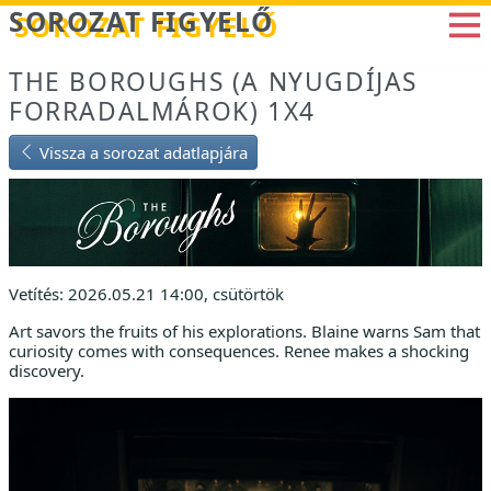
Betöltés...
SOROZAT FIGYELŐ
THE BOROUGHS (A NYUGDÍJAS
FORRADALMÁROK) 1X4
Vissza a sorozat adatlapjára
Vetítés: 2026.05.21 14:00, csütörtök
Art savors the fruits of his explorations. Blaine warns Sam that
curiosity comes with consequences. Renee makes a shocking
discovery.