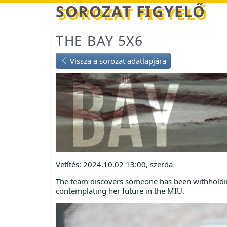
Betöltés...
SOROZAT FIGYELŐ
THE BAY 5X6
Vissza a sorozat adatlapjára
Vetítés: 2024.10.02 13:00, szerda
The team discovers someone has been withholding 
contemplating her future in the MIU.