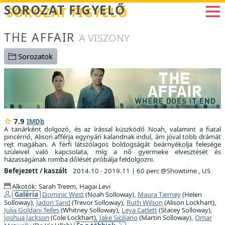
Betöltés...
SOROZAT FIGYELŐ
THE AFFAIR
A VISZONY
Sorozatok
7.9
IMDb
A tanárként dolgozó, és az írással küszködő Noah, valamint a fiatal
pincérnő, Alison afférja egynyári kalandnak indul, ám jóval több drámát
rejt magában. A férfi látszólagos boldogságát beárnyékolja felesége
szüleivel való kapcsolata, míg a nő gyermeke elvesztését és
házasságának romba dőlését próbálja feldolgozni.
Befejezett / kaszált
2014.10 - 2019.11
|
60 perc @Showtime , US
Alkotók: Sarah Treem, Hagai Levi
Galéria
Dominic West
(Noah Solloway),
Maura Tierney
(Helen
Solloway),
Jadon Sand
(Trevor Solloway),
Ruth Wilson
(Alison Lockhart),
Julia Goldani Telles
(Whitney Solloway),
Leya Catlett
(Stacey Solloway),
Joshua Jackson
(Cole Lockhart),
Jake Siciliano
(Martin Solloway),
Omar