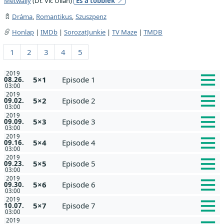
Metwally
(Dr. Vic Ullah)
És a többiek
Dráma
,
Romantikus
,
Szuszpenz
Honlap
|
IMDb
|
SorozatJunkie
|
TV Maze
|
TMDB
1
2
3
4
5
2019
5×1
Episode 1
08.26.
03:00
2019
5×2
Episode 2
09.02.
03:00
2019
5×3
Episode 3
09.09.
03:00
2019
5×4
Episode 4
09.16.
03:00
2019
5×5
Episode 5
09.23.
03:00
2019
5×6
Episode 6
09.30.
03:00
2019
5×7
Episode 7
10.07.
03:00
2019