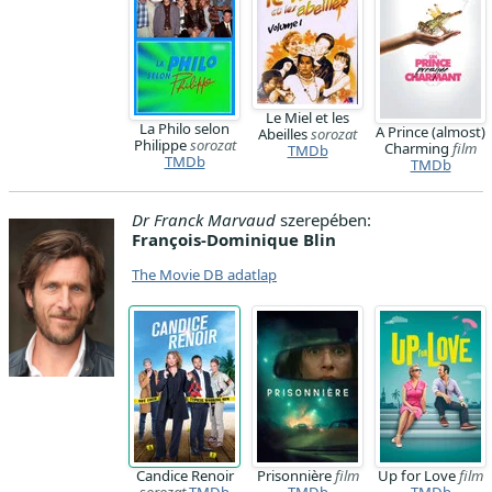
Le Miel et les
La Philo selon
A Prince (almost)
Abeilles
sorozat
Philippe
sorozat
Charming
film
TMDb
TMDb
TMDb
Dr Franck Marvaud
szerepében:
François-Dominique Blin
The Movie DB adatlap
Candice Renoir
Prisonnière
film
Up for Love
film