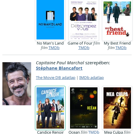
No Man's Land
Game of Four
film
My Best Friend
film
TMDb
TMDb
film
TMDb
Capitaine Paul Marchal
szerepében:
Stéphane Blancafort
The Movie DB adatlap
|
IMDb adatlap
Candice Renoir
Ocean
film
TMDb
Mea Culpa
film