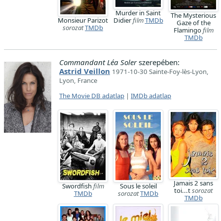
Murder in Saint
The Mysterious
Monsieur Parizot
Didier
film
TMDb
Gaze of the
sorozat
TMDb
Flamingo
film
TMDb
Commandant Léa Soler
szerepében:
Astrid Veillon
1971-10-30 Sainte-Foy-lès-Lyon,
Lyon, France
The Movie DB adatlap
|
IMDb adatlap
Jamais 2 sans
Swordfish
film
Sous le soleil
toi...t
sorozat
TMDb
sorozat
TMDb
TMDb