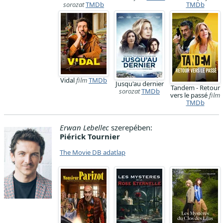
sorozat
TMDb
TMDb
Vidal
film
TMDb
Jusqu'au dernier
Tandem - Retour
sorozat
TMDb
vers le passé
film
TMDb
Erwan Lebellec
szerepében:
Piérick Tournier
The Movie DB adatlap