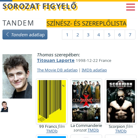
Betöltés...
SOROZAT FIGYELŐ
TANDEM
SZÍNÉSZ- ÉS SZEREPLŐLISTA
Tandem
adatlap
1
2
3
4
5
6
7
Thomas
szerepében:
Titouan Laporte
1998-12-22 France
The Movie DB adatlap
|
IMDb adatlap
La Commanderie
99 Francs
film
Scorpion
film
sorozat
TMDb
TMDb
TMDb