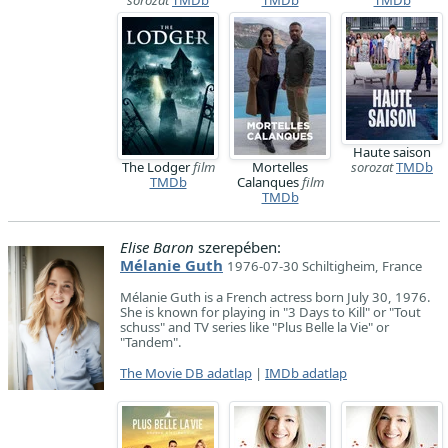
sorozat
TMDb
TMDb
TMDb
Haute saison
The Lodger
film
Mortelles
sorozat
TMDb
TMDb
Calanques
film
TMDb
Elise Baron
szerepében:
Mélanie Guth
1976-07-30 Schiltigheim, France
Mélanie Guth is a French actress born July 30, 1976.
She is known for playing in "3 Days to Kill" or "Tout
schuss" and TV series like "Plus Belle la Vie" or
"Tandem".
The Movie DB adatlap
|
IMDb adatlap