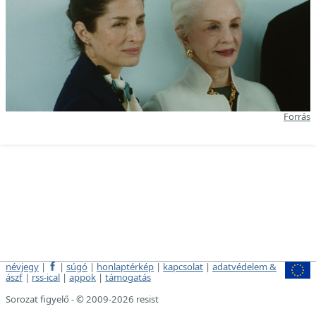
Forrás
névjegy
|
|
súgó
|
honlaptérkép
|
kapcsolat
|
adatvédelem &
ászf
|
rss-ical
|
appok
|
támogatás
Sorozat figyelő - © 2009-2026 resist