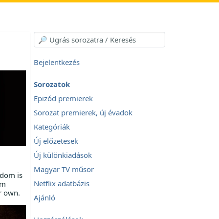
Bejelentkezés
Sorozatok
Epizód premierek
Sorozat premierek, új évadok
Kategóriák
Új előzetesek
Új különkiadások
Magyar TV műsor
edom is
Netflix adatbázis
im
r own.
Ajánló