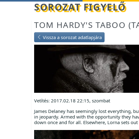
Betöltés...
SOROZAT FIGYELŐ
TOM HARDY'S TABOO (TA
Vissza a sorozat adatlapjára
Vetítés: 2017.02.18 22:15, szombat
James Delaney has seemingly lost everything, but
in jeopardy. Armed with the opportunity they ha
down once and for all. Elsewhere, Lorna sets out 