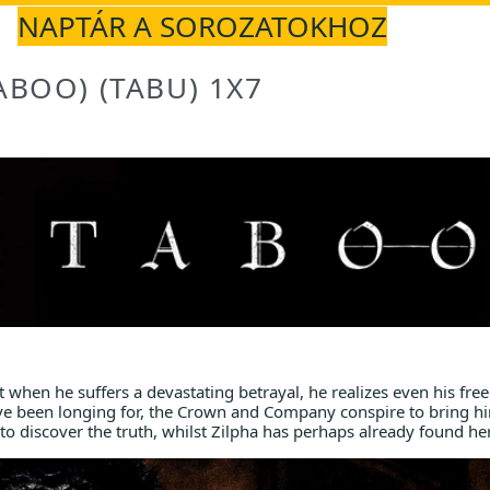
NAPTÁR A SOROZATOKHOZ
BOO) (TABU) 1X7
 when he suffers a devastating betrayal, he realizes even his fre
ve been longing for, the Crown and Company conspire to bring h
to discover the truth, whilst Zilpha has perhaps already found he