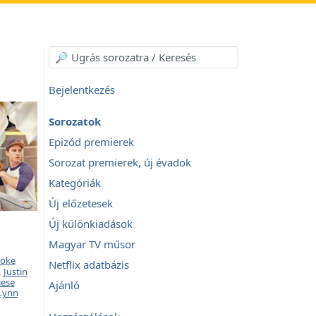
Bejelentkezés
Sorozatok
Epizód premierek
Sorozat premierek, új évadok
Kategóriák
Új előzetesek
Új különkiadások
Magyar TV műsor
oke
Netflix adatbázis
,
Justin
iese
Ajánló
Lynn