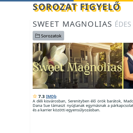
Betöltés...
SOROZAT FIGYELŐ
SWEET MAGNOLIAS
ÉDES
Sorozatok
7.3
IMDb
A déli kisvárosban, Serenityben élő örök barátok, Madd
Dana Sue támaszt nyújtanak egymásnak a párkapcsolat
és a karrier közötti egyensúlyozásban.