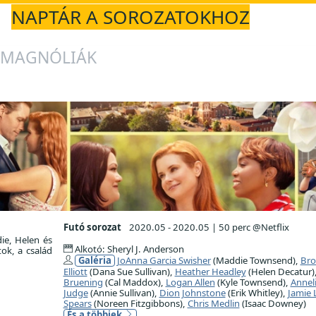
NAPTÁR A SOROZATOKHOZ
 MAGNÓLIÁK
Futó sorozat
2020.05 - 2020.05
|
50 perc @Netflix
ie, Helen és
Alkotó: Sheryl J. Anderson
ok, a család
Galéria
JoAnna Garcia Swisher
(Maddie Townsend),
Bro
Elliott
(Dana Sue Sullivan),
Heather Headley
(Helen Decatur)
Bruening
(Cal Maddox),
Logan Allen
(Kyle Townsend),
Annel
Judge
(Annie Sullivan),
Dion Johnstone
(Erik Whitley),
Jamie 
Spears
(Noreen Fitzgibbons),
Chris Medlin
(Isaac Downey)
És a többiek