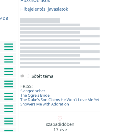
Hozzászólások
Hibajelentés, javaslatok
MDB
Sötét téma
FRISS:
Slangedræber
The Ogre's Bride
The Duke's Son Claims He Won't Love Me Yet
Showers Me with Adoration
szabadidőben
17 éve