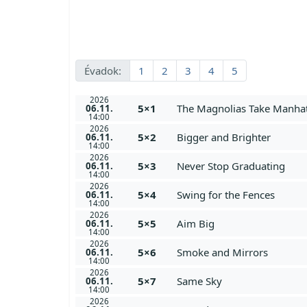
Évadok:
1
2
3
4
5
2026
5×1
The Magnolias Take Manha
06.11.
14:00
2026
5×2
Bigger and Brighter
06.11.
14:00
2026
5×3
Never Stop Graduating
06.11.
14:00
2026
5×4
Swing for the Fences
06.11.
14:00
2026
5×5
Aim Big
06.11.
14:00
2026
5×6
Smoke and Mirrors
06.11.
14:00
2026
5×7
Same Sky
06.11.
14:00
2026