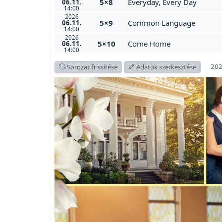
5×8
Everyday, Every Day
06.11.
14:00
2026
5×9
Common Language
06.11.
14:00
2026
5×10
Come Home
06.11.
14:00
202
Sorozat frissítése
Adatok szerkesztése