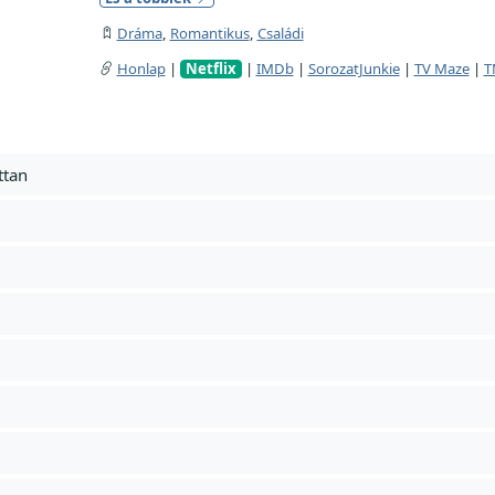
Dráma
,
Romantikus
,
Családi
Honlap
|
Netflix
|
IMDb
|
SorozatJunkie
|
TV Maze
|
T
ttan