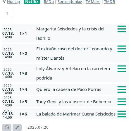
Honlap
|
Netflix
|
IMDb
|
SorozatJunkie
|
TV Maze
|
TMDB
1
Margarita Seisdedos y la crisis del
2025
1×1
07.18.
14:00
ladrillo
El extraño caso del doctor Leonardo y
2025
1×2
07.18.
14:00
míster Dantés
Loly Álvarez y Arlekin en la carretera
2025
1×3
07.18.
14:00
podrida
2025
1×4
Quiero la cabeza de Paco Porras
07.18.
14:00
2025
1×5
Tony Genil y las «losers» de Bohemia
07.18.
14:00
2025
1×6
La balada de Marimar Cuena Seisdedos
07.18.
14:00
2025.07.20