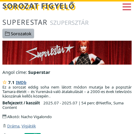
Betöltés...
SOROZAT FIGYELŐ
SUPERESTAR
SZUPERSZTÁR
Sorozatok
Angol címe:
Superstar
7.1
IMDb
Ez a sorozat eddig soha nem látott módon mutatja be a popsztár
Tamara életét – és Yurenává való átalakulását – a 2000-es évek televíziós
káoszának kellős közepén .
Befejezett / kaszált
2025.07 - 2025.07
|
54 perc @Netflix, Suma
Content
Alkotó: Nacho Vigalondo
Dráma
,
Vígjáték