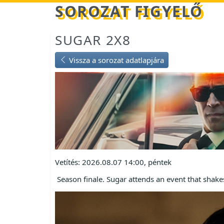
Betöltés...
SOROZAT FIGYELŐ
SUGAR 2X8
Vissza a sorozat adatlapjára
Vetítés: 2026.08.07 14:00, péntek
Season finale. Sugar attends an event that shakes