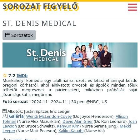
Betöltés...
SOROZAT FIGYELŐ
ST. DENIS MEDICAL
Sorozatok
7.2
IMDb
Munkahelyi komédia egy alulfinanszírozott és létszámhiánnyal küzdő
oregoni kórházról, ahol elhivatott orvosok és ápolók minden tőlük
telhetőt megtesznek a páciensekért, miközben próbálják saját
józanságukat is megőrizni.
Futó sorozat
2024.11 - 2024.11
|
30 perc @NBC , US
Alkotók: Justin Spitzer, Eric Ledgin
Galéria
Wendi McLendon-Covey
(Dr. Joyce Henderson),
Allison
Tolman
(Nurse Alex Mazurkian),
David Alan Grier
(Dr. Ron Leonard),
Josh
Lawson
(Dr. Bruce Schweitz),
Kahyun Kim
(Nurse Serena Jung),
Mekki
Leeper
(Nurse Matt Pearson),
Kaliko Kauahi
(Nurse Val)