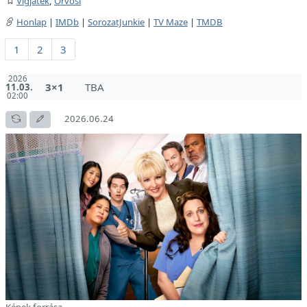
Vígjáték
,
Orvosi
Honlap
|
IMDb
|
SorozatJunkie
|
TV Maze
|
TMDB
1
2
3
2026
3×1
TBA
11.03.
02:00
2026.06.24
Képek forrása