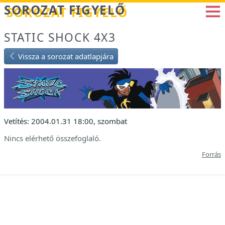
Betöltés...
SOROZAT FIGYELŐ
STATIC SHOCK 4X3
Vissza a sorozat adatlapjára
Vetítés: 2004.01.31 18:00, szombat
Nincs elérhető összefoglaló.
Forrás