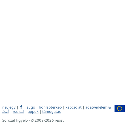
névjegy
|
|
súgó
|
honlaptérkép
|
kapcsolat
|
adatvédelem &
ászf
|
rss-ical
|
appok
|
támogatás
Sorozat figyelő - © 2009-2026 resist