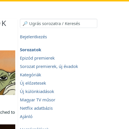
OK
Bejelentkezés
Sorozatok
Epizód premierek
Sorozat premierek, új évadok
Kategóriák
Új előzetesek
Új különkiadások
Magyar TV műsor
Netflix adatbázis
tched to
Ajánló