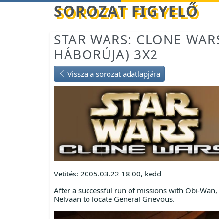
Betöltés...
SOROZAT FIGYELŐ
STAR WARS: CLONE WAR
HÁBORÚJA) 3X2
Vissza a sorozat adatlapjára
Vetítés: 2005.03.22 18:00, kedd
After a successful run of missions with Obi-Wan
Nelvaan to locate General Grievous.