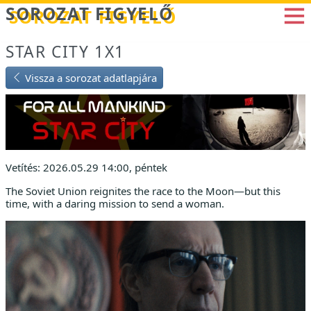
Betöltés...
SOROZAT FIGYELŐ
STAR CITY 1X1
Vissza a sorozat adatlapjára
Vetítés: 2026.05.29 14:00, péntek
The Soviet Union reignites the race to the Moon—but this
time, with a daring mission to send a woman.