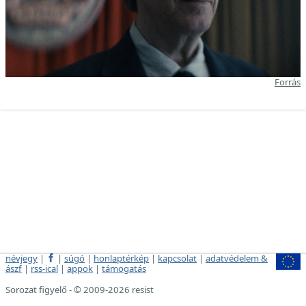
Forrás
névjegy
|
|
súgó
|
honlaptérkép
|
kapcsolat
|
adatvédelem &
ászf
|
rss-ical
|
appok
|
támogatás
Sorozat figyelő - © 2009-2026 resist