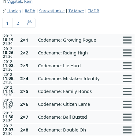
Vígjáték
,
Kém
Honlap
|
IMDb
|
SorozatJunkie
|
TV Maze
|
TMDB
1
2
2012
2×1
Codename: Growing Rogue
10.19.
21:30
2012
2×2
Codename: Riding High
10.26.
21:30
2012
2×3
Codename: Lie Hard
11.02.
21:30
2012
2×4
Codename: Mistaken Identity
11.09.
21:30
2012
2×5
Codename: Family Bonds
11.16.
21:30
2012
2×6
Codename: Citizen Lame
11.23.
21:30
2012
2×7
Codename: Ball Busted
11.30.
21:30
2012
2×8
Codename: Double Oh
12.07.
21:30