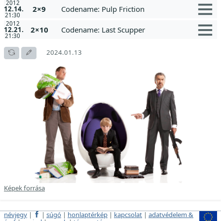
2012
2×9
Codename: Pulp Friction
12.14.
21:30
2012
2×10
Codename: Last Scupper
12.21.
21:30
2024.01.13
Képek forrása
névjegy
|
|
súgó
|
honlaptérkép
|
kapcsolat
|
adatvédelem &