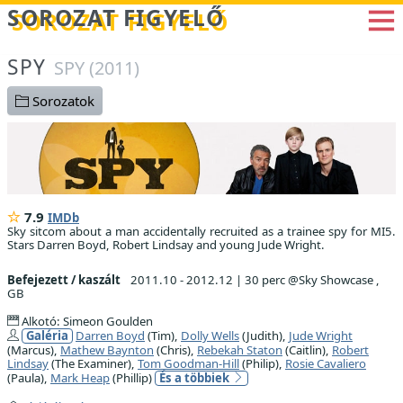
Betöltés...
SOROZAT FIGYELŐ
SPY
SPY (2011)
Sorozatok
7.9
IMDb
Sky sitcom about a man accidentally recruited as a trainee spy for MI5.
Stars Darren Boyd, Robert Lindsay and young Jude Wright.
Befejezett / kaszált
2011.10 - 2012.12
|
30 perc @Sky Showcase ,
GB
Alkotó: Simeon Goulden
Galéria
Darren Boyd
(Tim),
Dolly Wells
(Judith),
Jude Wright
(Marcus),
Mathew Baynton
(Chris),
Rebekah Staton
(Caitlin),
Robert
Lindsay
(The Examiner),
Tom Goodman-Hill
(Philip),
Rosie Cavaliero
(Paula),
Mark Heap
(Phillip)
És a többiek