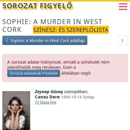
Betöltés...
SOROZAT FIGYELŐ
SOPHIE: A MURDER IN WEST
CORK
SZÍNÉSZ- ÉS SZEREPLŐLISTA
Sophie: A Murder in West Cork
adatlap
1
A sorozat adatai hiányosak, emiatt a színészek nem
jelentíhetők meg rendesen. Ezen a
általában segít.
Sorozat adatainak frissítése
Zeynep Güneş
szerepében:
Cansu Dere
1980-10-14 Turkey
TV Maze link