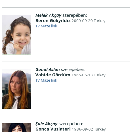
Melek Akçay
szerepében:
Beren Gökyıldız
2009-09-20 Turkey
TV Maze link
Gönül Aslan
szerepében:
Vahide Gördüm
1965-06-13 Turkey
TV Maze link
Şule Akçay
szerepében:
Gonca Vuslateri
1986-09-02 Turkey