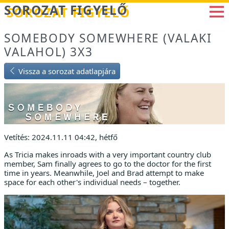
Betöltés...
SOROZAT FIGYELŐ
SOMEBODY SOMEWHERE (VALAKI
VALAHOL) 3X3
Vissza a sorozat adatlapjára
Vetítés: 2024.11.11 04:42, hétfő
As Tricia makes inroads with a very important country club
member, Sam finally agrees to go to the doctor for the first
time in years. Meanwhile, Joel and Brad attempt to make
space for each other's individual needs – together.