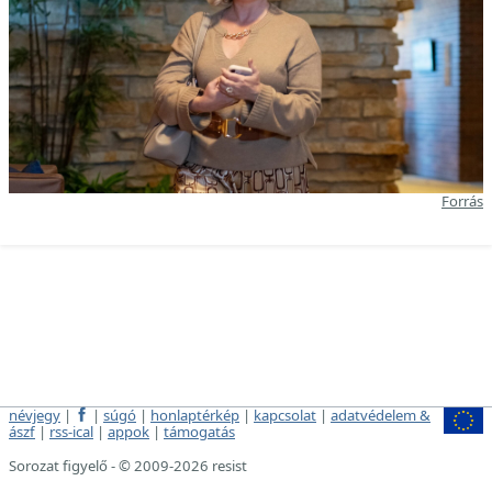
Forrás
névjegy
|
|
súgó
|
honlaptérkép
|
kapcsolat
|
adatvédelem &
ászf
|
rss-ical
|
appok
|
támogatás
Sorozat figyelő - © 2009-2026 resist