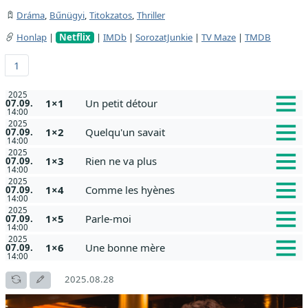
Dráma
,
Bűnügyi
,
Titokzatos
,
Thriller
Honlap
|
Netflix
|
IMDb
|
SorozatJunkie
|
TV Maze
|
TMDB
1
2025
1×1
Un petit détour
07.09.
14:00
2025
1×2
Quelqu'un savait
07.09.
14:00
2025
1×3
Rien ne va plus
07.09.
14:00
2025
1×4
Comme les hyènes
07.09.
14:00
2025
1×5
Parle-moi
07.09.
14:00
2025
1×6
Une bonne mère
07.09.
14:00
2025.08.28