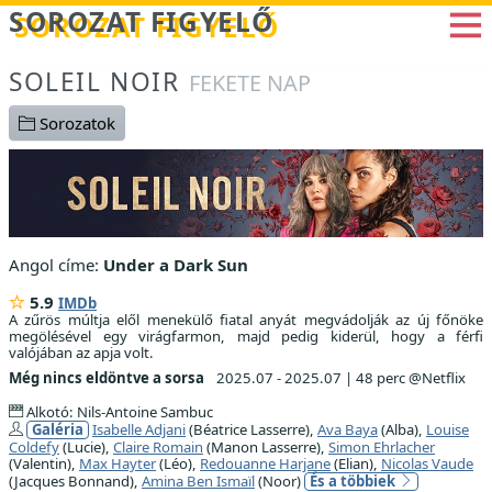
Betöltés...
SOROZAT FIGYELŐ
SOLEIL NOIR
FEKETE NAP
Sorozatok
Angol címe:
Under a Dark Sun
5.9
IMDb
A zűrös múltja elől menekülő fiatal anyát megvádolják az új főnöke
megölésével egy virágfarmon, majd pedig kiderül, hogy a férfi
valójában az apja volt.
Még nincs eldöntve a sorsa
2025.07 - 2025.07
|
48 perc @Netflix
Alkotó: Nils-Antoine Sambuc
Galéria
Isabelle Adjani
(Béatrice Lasserre),
Ava Baya
(Alba),
Louise
Coldefy
(Lucie),
Claire Romain
(Manon Lasserre),
Simon Ehrlacher
(Valentin),
Max Hayter
(Léo),
Redouanne Harjane
(Elian),
Nicolas Vaude
(Jacques Bonnand),
Amina Ben Ismaïl
(Noor)
És a többiek