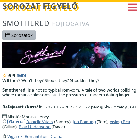
Betöltés...
SOROZAT FIGYELŐ
SMOTHERED
FOJTOGATVA
Sorozatok
6.9
IMDb
Will they? Won't they? Should they? Shouldn't they?
Smothered
, is a not so typical rom-com. A tale of two worlds colliding,
where romance blossoms but the pressures of modern dating linger.
Befejezett / kaszált
2023.12 - 2023.12
|
22 perc @Sky Comedy , GB
Alkotó: Monica Heisey
Galéria
Danielle Vitalis
(Sammy),
Jon Pointing
(Tom),
Aisling Bea
(Gillian),
Blair Underwood
(David)
Vígjáték
,
Romantikus
,
Dráma