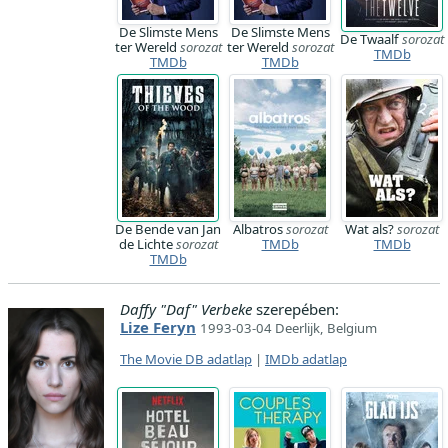
De Slimste Mens
De Slimste Mens
De Twaalf
sorozat
ter Wereld
sorozat
ter Wereld
sorozat
TMDb
TMDb
TMDb
De Bende van Jan
Albatros
sorozat
Wat als?
sorozat
de Lichte
sorozat
TMDb
TMDb
TMDb
Daffy "Daf" Verbeke
szerepében:
Lize Feryn
1993-03-04 Deerlijk, Belgium
The Movie DB adatlap
|
IMDb adatlap