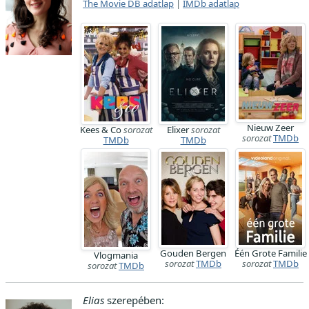
The Movie DB adatlap
|
IMDb adatlap
Nieuw Zeer
Kees & Co
sorozat
Elixer
sorozat
sorozat
TMDb
TMDb
TMDb
Gouden Bergen
Één Grote Familie
Vlogmania
sorozat
TMDb
sorozat
TMDb
sorozat
TMDb
Elias
szerepében: