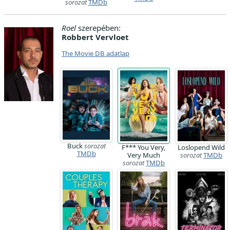
sorozat
TMDb
Roel
szerepében:
Robbert Vervloet
The Movie DB adatlap
Buck
sorozat
F*** You Very,
Loslopend Wild
TMDb
Very Much
sorozat
TMDb
sorozat
TMDb