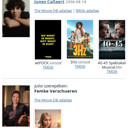
Junes Callaert
2006-08-18
The Movie DB adatlap
|
IMDb adatlap
3Hz
sorozat
wtFOCK
sorozat
40-45 Spektakel-
TMDb
TMDb
Musical
film
TMDb
Julia
szerepében:
Femke Verschueren
The Movie DB adatlap