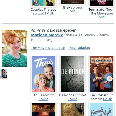
Brak
sorozat
Couples Therapy
Terminator Too –
TMDb
sorozat
TMDb
The Movie
film
TMDb
Annie Verbeke
szerepében:
Marleen Merckx
1958-04-11 Leuven, Vlaams-
Brabant, Belgium
The Movie DB adatlap
|
IMDb adatlap
Thuis
sorozat
De Ronde
sorozat
De Krokusquiz
TMDb
TMDb
sorozat
TMDb