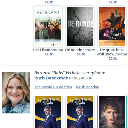
TMDb
TMDb
Het Eiland
sorozat
De Ronde
sorozat
De grote boze
TMDb
TMDb
wolf show
sorozat
TMDb
Barbara "Babs" Verbeke
szerepében:
Ruth Beeckmans
1982-05-06
The Movie DB adatlap
|
IMDb adatlap