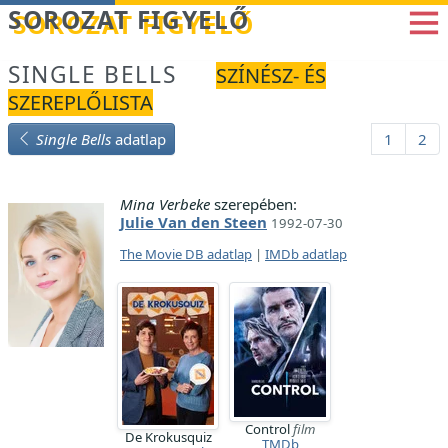
Betöltés...
SOROZAT FIGYELŐ
SINGLE BELLS
SZÍNÉSZ- ÉS
SZEREPLŐLISTA
Single Bells
adatlap
1
2
Mina Verbeke
szerepében:
Julie Van den Steen
1992-07-30
The Movie DB adatlap
|
IMDb adatlap
Control
film
De Krokusquiz
TMDb