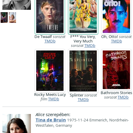
De Twaalf
sorozat
F*** You Very,
Oh, Otto!
sorozat
TMDb
Very Much
TMDb
sorozat
TMDb
Bathroom Stories
Rocky Meets Lucy
Splinter
sorozat
sorozat
TMDb
film
TMDb
TMDb
Alice
szerepében:
Tina de Bruin
1975-11-24 Emmerich, Nordrhein-
Westfalen, Germany