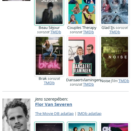
Beau Séjour
Couples Therapy
Glad IJs
sorozat
sorozat
TMDb
sorozat
TMDb
TMDb
Brak
sorozat
Dansaertvlamingen
Noise
film
TMDb
TMDb
sorozat
TMDb
Jens
szerepében:
Flor Van Severen
The Movie DB adatlap
|
IMDb adatlap