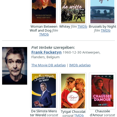
Woman Between
Whitey
film
TMDb
Brussels by Night
Wolf and Dog
film
film
TMDb
TMDb
Piet Verbeke
szerepében:
Frank Focketyn
1960-12-30 Antwerpen,
Flanders, Belgium
The Movie DB adatlap
|
IMDb adatlap
De Slimste Mens
Chaussée
Tytgat Chocolat
ter Wereld
sorozat
d'Amour
sorozat
sorozat
TMDb