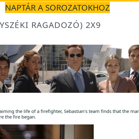
NAPTÁR A SOROZATOKHOZ
NYSZÉKI RAGADOZÓ) 2X9
aiming the life of a firefighter, Sebastian's team finds that the ma
e the fire began.