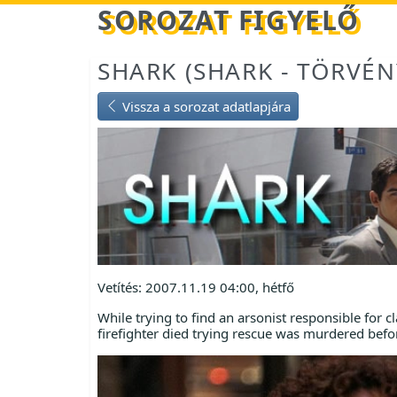
Betöltés...
SOROZAT FIGYELŐ
SHARK (SHARK - TÖRVÉ
Vissza a sorozat adatlapjára
Vetítés: 2007.11.19 04:00, hétfő
While trying to find an arsonist responsible for cl
firefighter died trying rescue was murdered befor