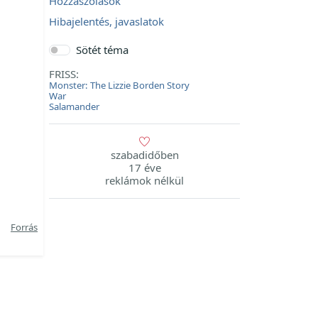
Hozzászólások
Hibajelentés, javaslatok
Sötét téma
FRISS:
Monster: The Lizzie Borden Story
War
Salamander
szabadidőben
17 éve
reklámok nélkül
Forrás