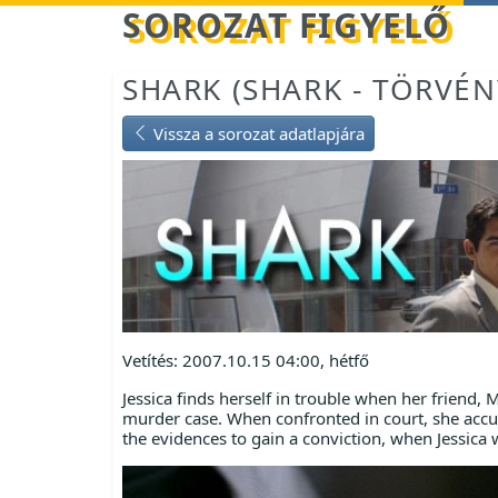
Betöltés...
SOROZAT FIGYELŐ
SHARK (SHARK - TÖRVÉ
Vissza a sorozat adatlapjára
Vetítés: 2007.10.15 04:00, hétfő
Jessica finds herself in trouble when her friend,
murder case. When confronted in court, she accus
the evidences to gain a conviction, when Jessica 