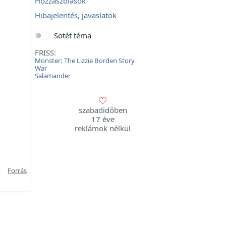
Hozzászólások
Hibajelentés, javaslatok
Sötét téma
FRISS:
Monster: The Lizzie Borden Story
War
Salamander
szabadidőben
17 éve
reklámok nélkül
Forrás