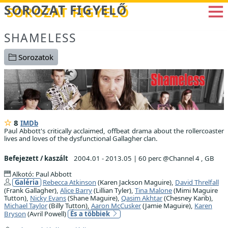
Betöltés...
SOROZAT FIGYELŐ
SHAMELESS
Sorozatok
8
IMDb
Paul Abbott's critically acclaimed, offbeat drama about the rollercoaster
lives and loves of the dysfunctional Gallagher clan.
Befejezett / kaszált
2004.01 - 2013.05
|
60 perc @Channel 4 , GB
Alkotó: Paul Abbott
Galéria
Rebecca Atkinson
(Karen Jackson Maguire),
David Threlfall
(Frank Gallagher),
Alice Barry
(Lillian Tyler),
Tina Malone
(Mimi Maguire
Tutton),
Nicky Evans
(Shane Maguire),
Qasim Akhtar
(Chesney Karib),
Michael Taylor
(Billy Tutton),
Aaron McCusker
(Jamie Maguire),
Karen
Bryson
(Avril Powell)
És a többiek