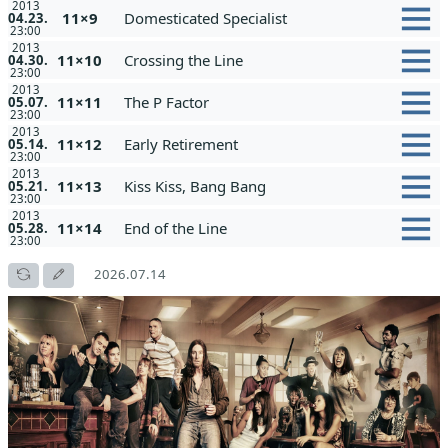
2013
11×9
Domesticated Specialist
04.23.
23:00
2013
11×10
Crossing the Line
04.30.
23:00
2013
11×11
The P Factor
05.07.
23:00
2013
11×12
Early Retirement
05.14.
23:00
2013
11×13
Kiss Kiss, Bang Bang
05.21.
23:00
2013
11×14
End of the Line
05.28.
23:00
2026.07.14