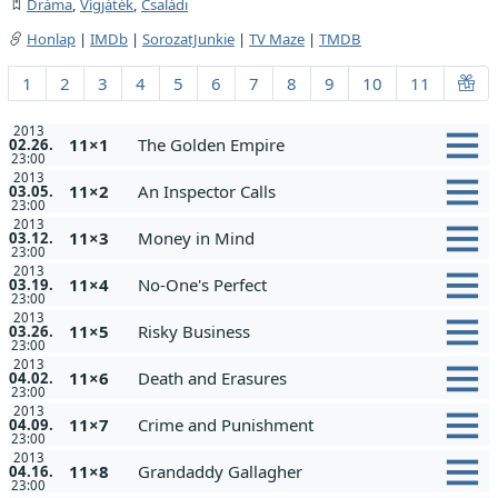
Dráma
,
Vígjáték
,
Családi
Honlap
|
IMDb
|
SorozatJunkie
|
TV Maze
|
TMDB
1
2
3
4
5
6
7
8
9
10
11
2013
11×1
The Golden Empire
02.26.
23:00
2013
11×2
An Inspector Calls
03.05.
23:00
2013
11×3
Money in Mind
03.12.
23:00
2013
11×4
No-One's Perfect
03.19.
23:00
2013
11×5
Risky Business
03.26.
23:00
2013
11×6
Death and Erasures
04.02.
23:00
2013
11×7
Crime and Punishment
04.09.
23:00
2013
11×8
Grandaddy Gallagher
04.16.
23:00