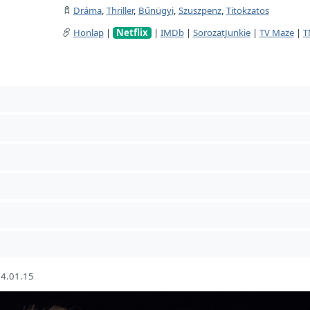
Dráma
,
Thriller
,
Bűnügyi
,
Szuszpenz
,
Titokzatos
Honlap
|
Netflix
|
IMDb
|
SorozatJunkie
|
TV Maze
|
T
4.01.15