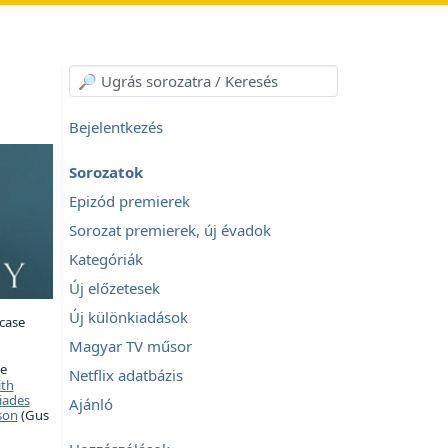
Bejelentkezés
Sorozatok
Epizód premierek
Sorozat premierek, új évadok
Kategóriák
Új előzetesek
Új különkiadások
case
Magyar TV műsor
e
Netflix adatbázis
ith
iades
Ajánló
son
(Gus