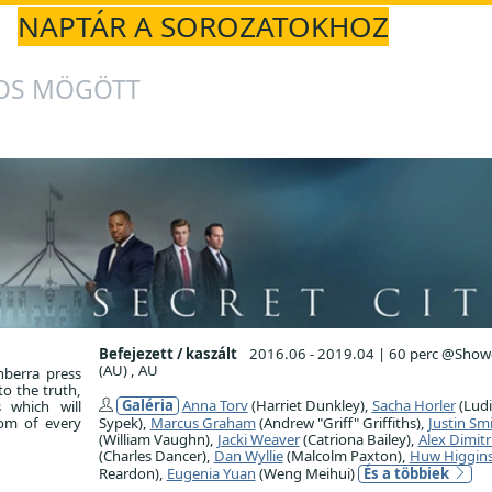
NAPTÁR A SOROZATOKHOZ
ROS MÖGÖTT
Befejezett / kaszált
2016.06 - 2019.04
|
60 perc @Show
(AU) , AU
nberra press
to the truth,
Galéria
Anna Torv
(Harriet Dunkley),
Sacha Horler
(Ludi
s which will
dom of every
Sypek),
Marcus Graham
(Andrew "Griff" Griffiths),
Justin Sm
(William Vaughn),
Jacki Weaver
(Catriona Bailey),
Alex Dimitr
(Charles Dancer),
Dan Wyllie
(Malcolm Paxton),
Huw Higgin
Reardon),
Eugenia Yuan
(Weng Meihui)
És a többiek