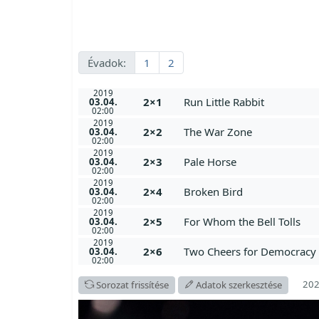
Évadok:
1
2
2019
2×1
Run Little Rabbit
03.04.
02:00
2019
2×2
The War Zone
03.04.
02:00
2019
2×3
Pale Horse
03.04.
02:00
2019
2×4
Broken Bird
03.04.
02:00
2019
2×5
For Whom the Bell Tolls
03.04.
02:00
2019
2×6
Two Cheers for Democracy
03.04.
02:00
202
Sorozat frissítése
Adatok szerkesztése