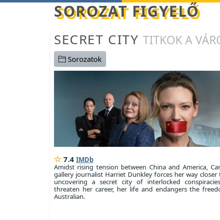
Betöltés...
SOROZAT FIGYELŐ
SECRET CITY
TITKOK A VÁ
Sorozatok
7.4
IMDb
Amidst rising tension between China and America, Ca
gallery journalist Harriet Dunkley forces her way closer 
uncovering a secret city of interlocked conspiracie
threaten her career, her life and endangers the free
Australian.