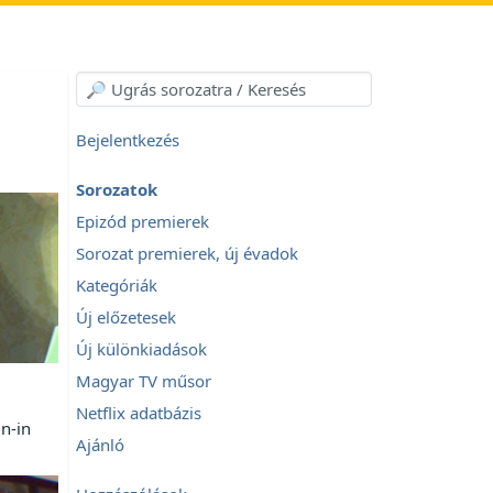
Bejelentkezés
Sorozatok
Epizód premierek
Sorozat premierek, új évadok
Kategóriák
Új előzetesek
Új különkiadások
Magyar TV műsor
Netflix adatbázis
un-in
Ajánló