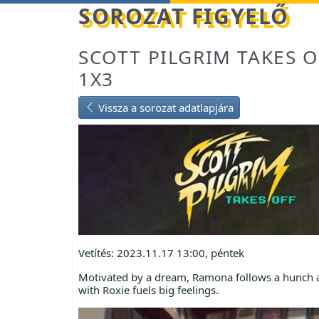
Betöltés...
SOROZAT FIGYELŐ
SCOTT PILGRIM TAKES O
1X3
Vissza a sorozat adatlapjára
Vetítés: 2023.11.17 13:00, péntek
Motivated by a dream, Ramona follows a hunch and 
with Roxie fuels big feelings.