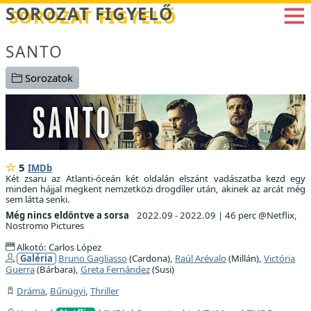
Betöltés...
SOROZAT FIGYELŐ
SANTO
Sorozatok
5
IMDb
Két zsaru az Atlanti-óceán két oldalán elszánt vadászatba kezd egy
minden hájjal megkent nemzetközi drogdíler után, akinek az arcát még
sem látta senki.
Még nincs eldöntve a sorsa
2022.09 - 2022.09
|
46 perc @Netflix,
Nostromo Pictures
Alkotó: Carlos López
Galéria
Bruno Gagliasso
(Cardona),
Raúl Arévalo
(Millán),
Victória
Guerra
(Bárbara),
Greta Fernández
(Susi)
Dráma
,
Bűnügyi
,
Thriller