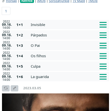
Honlap
|
Netflix
|
IMDb
|
SorozatJunkie
|
TV Maze
|
TMDB
1
2022
1×1
Invisible
09.16.
14:00
2022
1×2
Párpados
09.16.
14:00
2022
1×3
O Pai
09.16.
14:00
2022
1×4
Os filhos
09.16.
14:00
2022
1×5
Culpa
09.16.
14:00
2022
1×6
La guarida
09.16.
14:00
2023.03.05