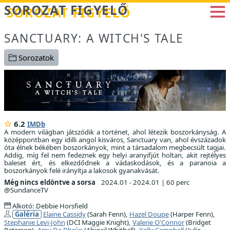
Betöltés...
SOROZAT FIGYELŐ
SANCTUARY: A WITCH'S TALE
Sorozatok
6.2
IMDb
A modern világban játszódik a történet, ahol létezik boszorkányság. A
középpontban egy idilli angol kisváros, Sanctuary van, ahol évszázadok
óta élnek békében boszorkányok, mint a társadalom megbecsült tagjai.
Addig, míg fel nem fedeznek egy helyi aranyifjút holtan, akit rejtélyes
baleset ért, és elkezdődnek a vádaskodások, és a paranoia a
boszorkányok felé irányítja a lakosok gyanakvását.
Még nincs eldöntve a sorsa
2024.01 - 2024.01
|
60 perc
@SundanceTV
Alkotó: Debbie Horsfield
Galéria
Elaine Cassidy
(Sarah Fenn),
Hazel Doupe
(Harper Fenn),
Stephanie Levi-John
(DCI Maggie Knight),
Valerie O'Connor
(Bridget
Paterson),
Amy De Bhrún
(Abigail Whithall),
Kelly Campbell
(Julia