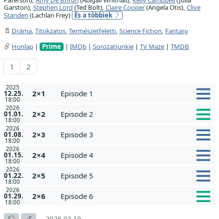
Garston),
Stephen Lord
(Ted Bolt),
Claire Cooper
(Angela Otis),
Clive
Standen
(Lachlan Frey)
És a többiek
Dráma
,
Titokzatos
,
Természetfeletti
,
Science Fiction
,
Fantasy
Honlap
|
Prime
|
IMDb
|
SorozatJunkie
|
TV Maze
|
TMDB
1
2
2025
2×1
Episode 1
12.25.
18:00
2026
2×2
Episode 2
01.01.
18:00
2026
2×3
Episode 3
01.08.
18:00
2026
2×4
Episode 4
01.15.
18:00
2026
2×5
Episode 5
01.22.
18:00
2026
2×6
Episode 6
01.29.
18:00
2026.02.19