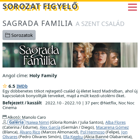
Betöltés...
SOROZAT FIGYELŐ
SAGRADA FAMILIA
A SZENT CSALÁD
Sorozatok
Angol címe:
Holy Family
6.5
IMDb
Egy döbbenetes titkot rejtegető család új életet kezd Madridban, ahol új
kapcsolatok bonyolítják terveiket, majd a múlt kezdi utolérni őket.
Befejezett / kaszált
2022.10 - 2022.10
|
37 perc @Netflix, Noc Noc
Cinema
Alkotó: Manolo Caro
Galéria
Najwa Nimri
(Gloria Román / Julia Santos),
Alba Flores
(Caterina / Edurne),
Álex García
(Germán / Diego),
Macarena Gómez
(Blanca),
Álvaro Rico
(Marcos Almonacid),
Pol Hermoso
(Felipe),
Jon
Olivares
(Pedro Olivares Simón),
Ella Kweku
(Alicia Bainné Olabarrieta),