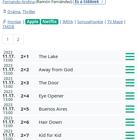
Fernando Andina
(Ramón Fernández)
És a többiek
Dráma
,
Thriller
Honlap
|
Apple
Netflix
|
IMDb
|
SorozatJunkie
|
TV Maze
|
TMDB
1
2
2023
2×1
The Lake
11.17.
13:00
2023
2×2
Away from God
11.17.
13:00
2023
2×3
The Door
11.17.
13:00
2023
2×4
Eye Opener
11.17.
13:00
2023
2×5
Buenos Aires
11.17.
13:00
2023
2×6
Hair Down
11.17.
13:00
2023
2×7
Kid for Kid
11.17.
13:00