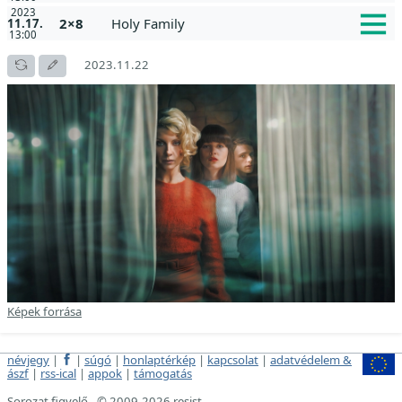
2023
2×8
Holy Family
11.17.
13:00
2023.11.22
Képek forrása
névjegy
|
|
súgó
|
honlaptérkép
|
kapcsolat
|
adatvédelem &
ászf
|
rss-ical
|
appok
|
támogatás
Sorozat figyelő - © 2009-2026 resist