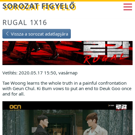
Betöltés...
SOROZAT FIGYELŐ
RUGAL 1X16
Vissza a sorozat adatlapjára
Vetítés: 2020.05.17 15:50, vasárnap
Tae Woong learns the whole truth in a painful confrontation
with Geun Chul. Ki Bum vows to put an end to Deuk Goo once
and for all.