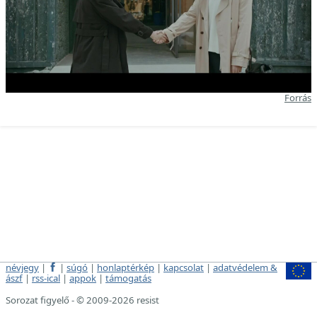
Forrás
névjegy
|
|
súgó
|
honlaptérkép
|
kapcsolat
|
adatvédelem &
ászf
|
rss-ical
|
appok
|
támogatás
Sorozat figyelő - © 2009-2026 resist