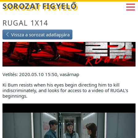
Betöltés...
SOROZAT FIGYELŐ
RUGAL 1X14
Vissza a sorozat adatlapjára
Vetítés: 2020.05.10 15:50, vasárnap
Ki Bum resists when his eyes begin directing him to kill
indiscriminately, and looks for access to a video of RUGAL's
beginnings.