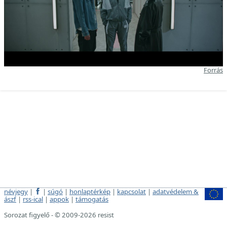
Forrás
névjegy
|
|
súgó
|
honlaptérkép
|
kapcsolat
|
adatvédelem &
ászf
|
rss-ical
|
appok
|
támogatás
Sorozat figyelő - © 2009-2026 resist