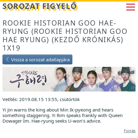
Betöltés...
SOROZAT FIGYELŐ
ROOKIE HISTORIAN GOO HAE-
RYUNG (ROOKIE HISTORIAN GOO
HAE RYUNG) (KEZDŐ KRÓNIKÁS)
1X19
Vissza a sorozat adatlapjára
Vetítés: 2019.08.15 13:55, csütörtök
Yi Jin warns the king about Min Ik-pyeong and hears
something staggering. Yi Rim speaks frankly with Queen
Dowager Im. Hae-ryung seeks U-won's advice.
Forrás