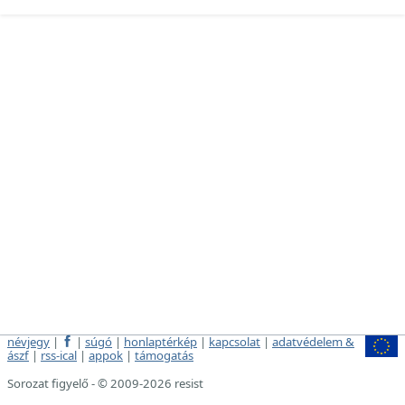
névjegy
|
|
súgó
|
honlaptérkép
|
kapcsolat
|
adatvédelem &
ászf
|
rss-ical
|
appok
|
támogatás
Sorozat figyelő - © 2009-2026 resist